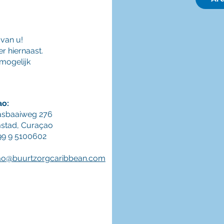
van u!
r hiernaast.
 mogelijk
ao:
asbaaiweg 276
stad,
Curaçao
599 9 5100602
ao@buurtzorgcaribbean.com