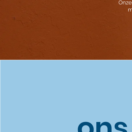
Onze 
m
ons