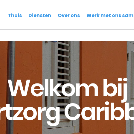
Thuis
Diensten
Over ons
Werk met ons sam
Welkom bij
rtzorg Carib