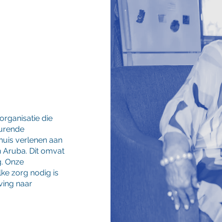
organisatie die
turende
huis verlenen aan
Aruba. Dit omvat
g. Onze
e zorg nodig is
ing naar