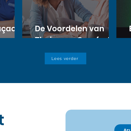
açao
De Voordelen van
Thuiszorg: Comfort,
rum
Zorg en
Lees verder
Onafhankelijkheid
t
Ar