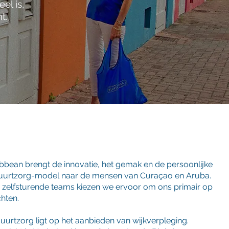
el is,
t.
bbean brengt de innovatie, het gemak en de persoonlijke
Buurtzorg-model naar de mensen van Curaçao en Aruba.
e zelfsturende teams kiezen we ervoor om ons primair op
chten.
uurtzorg ligt op het aanbieden van wijkverpleging.