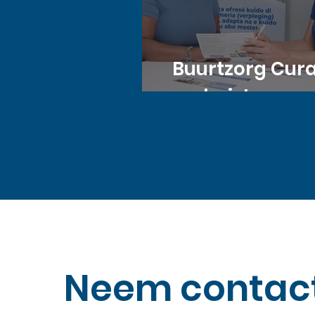
Buurtzorg Cur
verhuist naar
Medisch Cent
Sorsaka
Neem contac