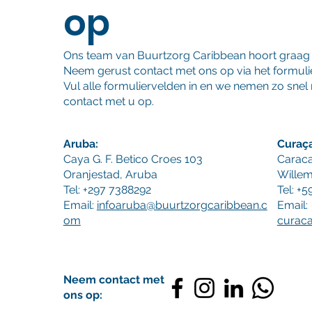
op
Ons team van Buurtzorg Caribbean hoort graag 
Neem gerust contact met ons op via het formulie
Vul alle formuliervelden in en we nemen zo snel
contact met u op.
Aruba:
Curaç
Caya G. F. Betico Croes 103
Carac
Oranjestad, Aruba
Willem
Tel: +297 7388292​
Tel: +
Email:
infoaruba@buurtzorgcaribbean.c
Email:
om
curac
Neem contact met
ons op: