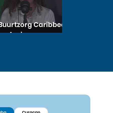
Buurtzorg Caribbean
op Aruba
uba
Curacao