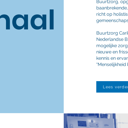
Buurtzorg, opg
haal
baanbrekende, 
richt op holist
gemeenschapsz
Buurtzorg Carib
Nederlandse B
mogelijke zorg
nieuwe en fris
kennis en ervar
“Menselijkheid
Lees verde